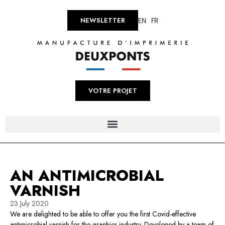
EN
FR
NEWSLETTER
VOTRE PROJET
AN ANTIMICROBIAL
VARNISH
23 July 2020
We are delighted to be able to offer you the first Covid-effective
antimicrobial varnish for the graphics industry. Developed by a team of